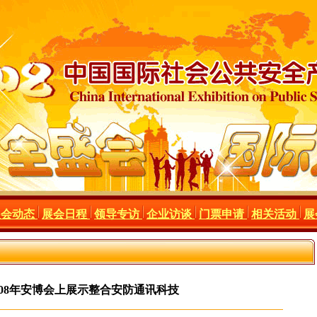
展会动态
展会日程
领导专访
企业访谈
门票申请
相关活动
展
008年安博会上展示整合安防通讯科技