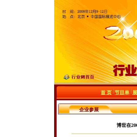
首 页
节目单
企业参展
博世在2