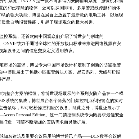
系统，IVA 3.5 是一款不可多得的安防辅助系统，摄像机和编
置的和已移除的物体，还可以探测徘徊、多条警戒线跨越和物体
IVA的强大功能，博世在展台上放置了最新款的电动工具，以展现
的高质量自动报警性能，引起了现场观众的极大兴趣。
监控系统，还首次向中国观众们介绍了博世参与创建的
）。ONVIF致力于通过全球性的开放接口标准来推进网络视频在安
视频设备之间的信息交换定义通用协议。
宅市场的需求，博世专为中国市场设计和定制了创新的防盗报警
会中博世展出了包括小区报警解决方案、易安系列、无线与IP报
讲产品。
作为整合方案的枢纽，将博世现场展示的全系列安防产品在一个模
BIS系统的集成，博世展台各个角落的门禁控制点和报警点的实时
点击鼠标，即可轻松操控相应的设备。除此之外，博世还展示了
ess Personal Edition。这一门禁控制系统专为既要求最佳安全
而打造，可随不断增加的安防需求而灵活扩展。
知名建筑及重要会议采用的博世通讯产品——DCN数字会议解