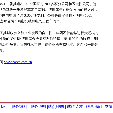
h GmbH ）及其遍布 50 个国家的 300 多家分公司和区域性公司。这一
络为其进一步发展奠定了基础。博世每年在研发方面的投入超过
范围内申请了约 3,000 项专利。公司是由罗伯特 • 博世 (1861-
立，当时名为 “ 精密机械和电气工程车间 ” 。
了其财政独立和企业发展的自主性。集团不仅能够进行大规模的
质的罗伯特•博世基金会拥有罗伯特博世集团 92% 的股权，集团
托公司负责。该信托公司也行使企业所有权职能。其余股份则分
司。
访问
www.bosch.com.cn
于我们
|
服务细则
|
服务说明
|
站点地图
|
诚聘英才
|
联系我们
|
友情