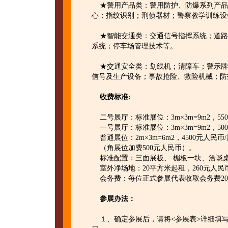
★警用产品类：警用防护、防爆系列产品
心；指纹识别；刑侦器材；警察教学训练设
★智能交通类：交通信号指挥系统；道路监
系统；停车场管理技术等。
★交通安全类：划线机；清障车；警示牌
信号及生产设备；事故抢险、救险机械；防
收费标准:
二号展厅：标准展位：3m×3m=9m2，55
一号展厅：标准展位：3m×3m=9m2，50
普通展位：2m×3m=6m2，4500元人民币
（角展位加费500元人民币）。
标准配置：三面展板、 楣板一块、洽谈桌一
室外净场地：20平方米起租，260元人
会务费：每位正式参展代表收取会务费20
参展办法：
１、确定参展后，请将<参展表>详细填写加