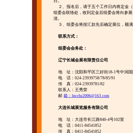
日
２、报名后，请于五个工作日内将定金（即
组委会联络处，收到定金后组委会将向参展企
清。
３、组委会将按汇款先后确定展位，额满
联系方式：
组委会会务处：
辽宁长城会展有限责任公司
地 址：沈阳和平区三好街18-1号中润国际
电 话：024-23939758/78/85/91
传 真：024-23939781/82
联系人：王秀荣
邮
箱：lncchz2006@163.com
大连长城展览服务有限公司
地 址：大连市长江路840-4号102室
电 话：0411-84541852
传 真：0411-84541852