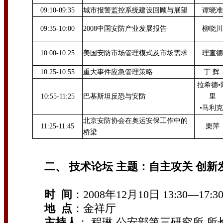
09:10-09:35
城市报警监控系统建设回顾与展望
谭晓准
09:35-10:00
2008中国安防产业发展报告
柳晓川
10:00-10:25
美国安防市场管理模式及市场需求
理查德
10:25-10:55
重大事件应急管理策略
丁 辉
拉希德•
10:55-11:25
巴基斯坦反恐与安防
里
•马利
北京安防协会在奥运安保工作中的
11:25-11:45
栗萍
桥梁
二、 技术论坛 主题：自主攻关 创新
时 间
：2008年12月10日 13:30—17:3
地 点
：金祥厅
主持人
： 程琳 公安部第三研究所 所