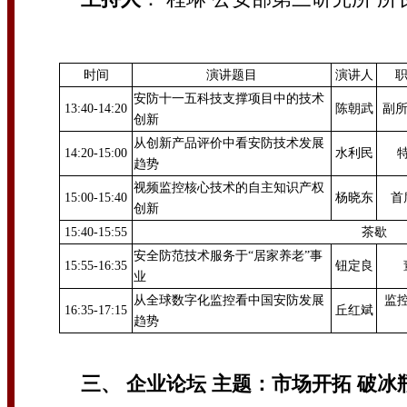
时间
演讲题目
演讲人
职
安防十一五科技支撑项目中的技术
13:40-14:20
陈朝武
副所
创新
从创新产品评价中看安防技术发展
14:20-15:00
水利民
趋势
视频监控核心技术的自主知识产权
15:00-15:40
杨晓东
首
创新
15:40-15:55
茶歇
安全防范技术服务于“居家养老”事
15:55-16:35
钮定良
业
从全球数字化监控看中国安防发展
监
16:35-17:15
丘红斌
趋势
三、 企业论坛 主题：市场开拓 破冰