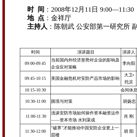
时 间
：2008年12月11日 9:00—11:30
地 点
：金祥厅
主持人
：陈朝武 公安部第一研究所 
时间
演讲题目
演讲人
当前国内外经济形势对企业的影响及
09:00-09:45
李向阳
企业应对策略
大卫•
09:45-10:15
美国金融危机对安防产品市场的影响
托滨
10:15-10:30
会间休
10:30-11:00
困境与对策
胡扬忠
浅谈安防市场如何操作资本融资运作
11:00-11:30
肖 刚
——资本市场 水到渠成
“破界”才能推动中国安防企业更上一
11:30-12:00
胡 阳
层楼